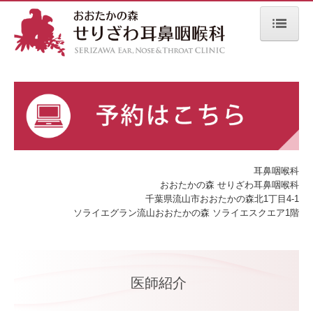
ホーム
お知らせ
医師紹介
クリニック案内
耳鼻咽喉科
診療内容
おおたかの森 せりざわ耳鼻咽喉科
千葉県流山市おおたかの森北1丁目4-1
耳の症状
ソライエグラン流山おおたかの森 ソライエスクエア1階
鼻の症状
喉の症状
医師紹介
舌下免疫療法